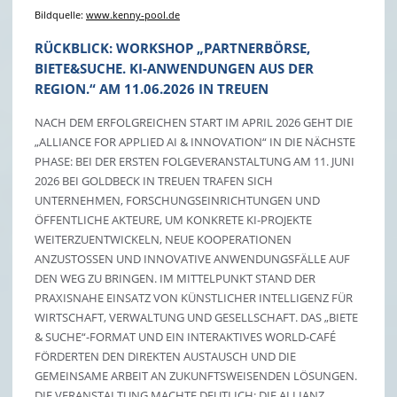
Bildquelle:
www.kenny-pool.de
RÜCKBLICK: WORKSHOP „PARTNERBÖRSE,
BIETE&SUCHE. KI-ANWENDUNGEN AUS DER
REGION.“ AM 11.06.2026 IN TREUEN
NACH DEM ERFOLGREICHEN START IM APRIL 2026 GEHT DIE
„ALLIANCE FOR APPLIED AI & INNOVATION“ IN DIE NÄCHSTE
PHASE: BEI DER ERSTEN FOLGEVERANSTALTUNG AM 11. JUNI
2026 BEI GOLDBECK IN TREUEN TRAFEN SICH
UNTERNEHMEN, FORSCHUNGSEINRICHTUNGEN UND
ÖFFENTLICHE AKTEURE, UM KONKRETE KI-PROJEKTE
WEITERZUENTWICKELN, NEUE KOOPERATIONEN
ANZUSTOSSEN UND INNOVATIVE ANWENDUNGSFÄLLE AUF D
EN WEG ZU BRINGEN. IM MITTELPUNKT STAND DER P
RAXISNAHE EINSATZ VON KÜNSTLICHER INTELLIGENZ FÜR W
IRTSCHAFT, VERWALTUNG UND GESELLSCHAFT. DAS „BIETE &
SUCHE“-FORMAT UND EIN INTERAKTIVES WORLD-CAFÉ F
ÖRDERTEN DEN DIREKTEN AUSTAUSCH UND DIE G
EMEINSAME ARBEIT AN ZUKUNFTSWEISENDEN LÖSUNGEN. D
IE VERANSTALTUNG MACHTE DEUTLICH: DIE ALLIANZ E