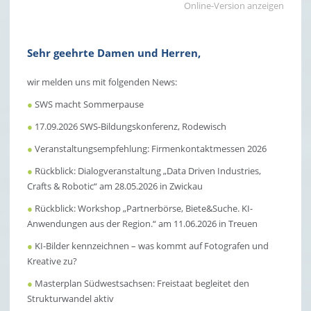
Online-Version anzeigen
Bitte wählen Sie:
Anmeldung
Sehr geehrte Damen und Herren,
Abmeldung
wir melden uns mit folgenden News:
Ich habe die Hinweise zum Datenschutz zur Kenntnis
genommen und akzeptiert.
●
SWS macht Sommerpause
●
17.09.2026 SWS-Bildungskonferenz, Rodewisch
Captcha
●
Veranstaltungsempfehlung: Firmenkontaktmessen 2026
●
Rückblick: Dialogveranstaltung „Data Driven Industries,
Crafts & Robotic“ am 28.05.2026 in Zwickau
●
Rückblick: Workshop „Partnerbörse, Biete&Suche. KI-
Anwendungen aus der Region.“ am 11.06.2026 in Treuen
●
KI-Bilder kennzeichnen – was kommt auf Fotografen und
Kreative zu?
●
Masterplan Südwestsachsen: Freistaat begleitet den
Strukturwandel aktiv