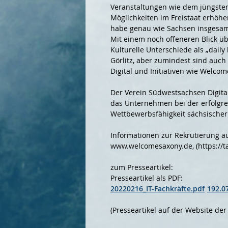
Veranstaltungen wie dem jüngsten
Möglichkeiten im Freistaat erhöhe
habe genau wie Sachsen insgesamt 
Mit einem noch offeneren Blick üb
Kulturelle Unterschiede als „daily
Görlitz, aber zumindest sind auc
Digital und Initiativen wie Welco
Der Verein Südwestsachsen Digita
das Unternehmen bei der erfolgrei
Wettbewerbsfähigkeit sächsischer 
Informationen zur Rekrutierung au
www.welcomesaxony.de, (https://ta
zum Presseartikel:
Presseartikel als PDF:
20220216_IT-Fachkräfte.pdf
192.0
(Presseartikel auf der Website der