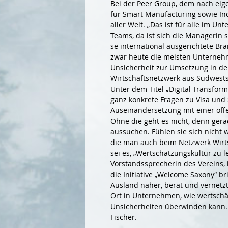
Bei der Peer Group, dem nach ei
für Smart Manufacturing sowie Ind
aller Welt. „Das ist für alle im Un
Teams, da ist sich die Managerin 
se international ausgerichtete Bra
zwar heute die meisten Unternehm
Unsicherheit zur Umsetzung in der 
Wirtschaftsnetzwerk aus Südwests
Unter dem Titel „Digital Transfor
ganz konkrete Fragen zu Visa und
Auseinandersetzung mit einer offe
Ohne die geht es nicht, denn gerad
aussuchen. Fühlen sie sich nicht w
die man auch beim Netzwerk Wirts
sei es, „Wertschätzungskultur zu l
Vorstandssprecherin des Vereins,
die Initiative „Welcome Saxony“ 
Ausland näher, berät und vernetzt
Ort in Unternehmen, wie wertschä
Unsicherheiten überwinden kann. E
Fischer.