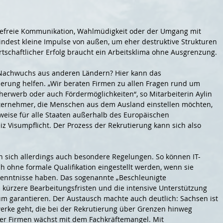
erefreie Kommunikation, Wahlmüdigkeit oder der Umgang mit
indest kleine Impulse von außen, um eher destruktive Strukturen
irtschaftlicher Erfolg braucht ein Arbeitsklima ohne Ausgrenzung.
 Nachwuchs aus anderen Ländern? Hier kann das
rung helfen. „Wir beraten Firmen zu allen Fragen rund um
erwerb oder auch Fördermöglichkeiten“, so Mitarbeiterin Aylin
nternehmer, die Menschen aus dem Ausland einstellen möchten,
lsweise für alle Staaten außerhalb des Europäischen
 Visumpflicht. Der Prozess der Rekrutierung kann sich also
en sich allerdings auch besondere Regelungen. So können IT-
 ohne formale Qualifikation eingestellt werden, wenn sie
enntnisse haben. Das sogenannte „Beschleunigte
s kürzere Bearbeitungsfristen und die intensive Unterstützung
m garantieren. Der Austausch machte auch deutlich: Sachsen ist
werke geht, die bei der Rekrutierung über Grenzen hinweg
der Firmen wächst mit dem Fachkräftemangel. Mit