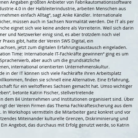
genen Angaben größten Anbieter von Fabrikautomationssoftware
ustrie 4.0 in der Halbleiterindustrie, arbeiten Menschen aus
ternehmen einfach Alltag“, sagt Anke Kändler. Internationale
sicher, müssen auch in Sachsen Normalität werden. Die IT als per
nche eignet sich wie keine andere als Vorreiterin. Weil sich darin
er und Netzwerker einig sind, es aber trotzdem noch viel
Praxis gibt, hatte der Verein SWS Digital, ein
achsen, jetzt zum digitalen Erfahrungsaustausch eingeladen.
mation Time: Internationale IT-Fachkräfte gewinnen“ ging es um
 Spracherwerb, aber auch um die grundsätzliche
nen, international orientierten Unternehmenskultur.
e in der IT können sich viele Fachkräfte ihren Arbeitsplatz
illkommen, finden sie schnell eine Alternative. Eine Erfahrung,
chaft für ein weltoffenes Sachsen gemacht hat. Umso wichtiger
eben“, betonte Katrin Fischer, stellvertretende
 in dem 84 Unternehmen und Institutionen organisiert sind. Über
bringt der Verein Firmen das Thema Fachkräftesicherung aus dem
. In Workshops vermitteln die Mitarbeiter ganz konkret und vor
tzendes Miteinander kulturelle Grenzen, Diskriminierung und
in Angebot, das durchaus mit Erfolg genutzt werde, so Katrin