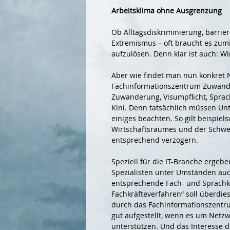
Arbeitsklima ohne Ausgrenzung
Ob Alltagsdiskriminierung, barri
Extremismus – oft braucht es zum
aufzulösen. Denn klar ist auch: W
Aber wie findet man nun konkret
Fachinformationszentrum Zuwande
Zuwanderung, Visumpflicht, Sprach
Kini. Denn tatsächlich müssen U
einiges beachten. So gilt beispie
Wirtschaftsraumes und der Schweiz
entsprechend verzögern.
Speziell für die IT-Branche ergeb
Spezialisten unter Umständen auch
entsprechende Fach- und Sprachk
Fachkräfteverfahren“ soll überdie
durch das Fachinformationszentru
gut aufgestellt, wenn es um Netz
unterstützen. Und das Interesse 