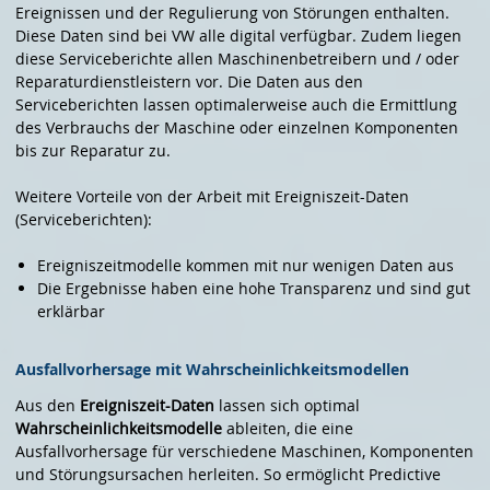
Ereignissen und der Regulierung von Störungen enthalten.
Diese Daten sind bei VW alle digital verfügbar. Zudem liegen
diese Serviceberichte allen Maschinenbetreibern und / oder
Reparaturdienstleistern vor. Die Daten aus den
Serviceberichten lassen optimalerweise auch die Ermittlung
des Verbrauchs der Maschine oder einzelnen Komponenten
bis zur Reparatur zu.
Weitere Vorteile von der Arbeit mit Ereigniszeit-Daten
(Serviceberichten):
Ereigniszeitmodelle kommen mit nur wenigen Daten aus
Die Ergebnisse haben eine hohe Transparenz und sind gut
erklärbar
Ausfallvorhersage mit Wahrscheinlichkeitsmodellen
Aus den
Ereigniszeit-Daten
lassen sich optimal
Wahrscheinlichkeitsmodelle
ableiten, die eine
Ausfallvorhersage für verschiedene Maschinen, Komponenten
und Störungsursachen herleiten. So ermöglicht Predictive