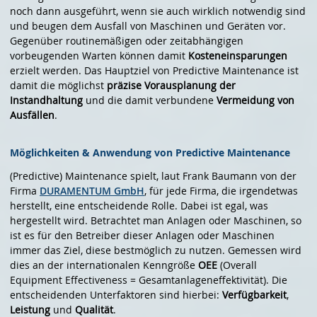
noch dann ausgeführt, wenn sie auch wirklich notwendig sind
und beugen dem Ausfall von Maschinen und Geräten vor.
Gegenüber routinemäßigen oder zeitabhängigen
vorbeugenden Warten können damit
Kosteneinsparungen
erzielt werden. Das Hauptziel von Predictive Maintenance ist
damit die möglichst
präzise Vorausplanung der
Instandhaltung
und die damit verbundene
Vermeidung von
Ausfällen
.
Möglichkeiten & Anwendung von Predictive Maintenance
(Predictive) Maintenance spielt, laut Frank Baumann von der
Firma
DURAMENTUM GmbH
, für jede Firma, die irgendetwas
herstellt, eine entscheidende Rolle. Dabei ist egal, was
hergestellt wird. Betrachtet man Anlagen oder Maschinen, so
ist es für den Betreiber dieser Anlagen oder Maschinen
immer das Ziel, diese bestmöglich zu nutzen. Gemessen wird
dies an der internationalen Kenngröße
OEE
(Overall
Equipment Effectiveness = Gesamtanlageneffektivität). Die
entscheidenden Unterfaktoren sind hierbei:
Verfügbarkeit
,
Leistung
und
Qualität
.