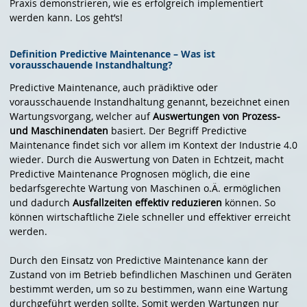
Praxis demonstrieren, wie es erfolgreich implementiert
werden kann. Los geht’s!
Definition Predictive Maintenance – Was ist
vorausschauende Instandhaltung?
Predictive Maintenance, auch prädiktive oder
vorausschauende Instandhaltung genannt, bezeichnet einen
Wartungsvorgang, welcher auf
Auswertungen von Prozess-
und Maschinendaten
basiert. Der Begriff Predictive
Maintenance findet sich vor allem im Kontext der Industrie 4.0
wieder. Durch die Auswertung von Daten in Echtzeit, macht
Predictive Maintenance Prognosen möglich, die eine
bedarfsgerechte Wartung von Maschinen o.Ä. ermöglichen
und dadurch
Ausfallzeiten effektiv reduzieren
können. So
können wirtschaftliche Ziele schneller und effektiver erreicht
werden.
Durch den Einsatz von Predictive Maintenance kann der
Zustand von im Betrieb befindlichen Maschinen und Geräten
bestimmt werden, um so zu bestimmen, wann eine Wartung
durchgeführt werden sollte. Somit werden Wartungen nur