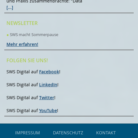
und Praxis zusammenbrachte: "Data
[...]
NEWSLETTER
●
SWS macht Sommerpause
Mehr erfahren!
FOLGEN SIE UNS!
SWS Digital auf
Facebook
!
SWS Digital auf
LinkedIn
!
SWS Digital auf
Twitter
!
SWS Digital auf
YouTube
!
IMPRESSUM
DATENSCHUTZ
KONTAKT