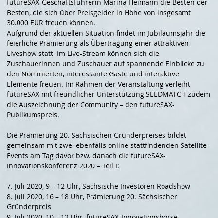
futureSAX-Geschäftsführerin Marina Heimann die Besten der
Besten, die sich über Preisgelder in Höhe von insgesamt
30.000 EUR freuen können.
Aufgrund der aktuellen Situation findet im Jubiläumsjahr die
feierliche Prämierung als Übertragung einer attraktiven
Liveshow statt. Im Live-Stream können sich die
Zuschauerinnen und Zuschauer auf spannende Einblicke zu
den Nominierten, interessante Gäste und interaktive
Elemente freuen. Im Rahmen der Veranstaltung verleiht
futureSAX mit freundlicher Unterstützung SEEDMATCH zudem
die Auszeichnung der Community – den futureSAX-
Publikumspreis.
Die Prämierung 20. Sächsischen Gründerpreises bildet
gemeinsam mit zwei ebenfalls online stattfindenden Satellite-
Events am Tag davor bzw. danach die futureSAX-
Innovationskonferenz 2020 – Teil I:
7. Juli 2020, 9 – 12 Uhr, Sächsische Investoren Roadshow
8. Juli 2020, 16 – 18 Uhr, Prämierung 20. Sächsischer
Gründerpreis
9. Juli 2020, 10 – 12 Uhr, futureSAX-Innovationsbörse